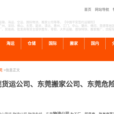
首页
网站导航
运输、海运、空运、国际物流、搬家公司等等，【中国平安签约运输险】
广州、深圳、佛山、东莞、韶关、清远、惠州、江门、中山、肇庆、佛冈、英德等地
厂、贸易商、批发商等货主提供整车、零担、大件运输、普快特快、搬家搬厂、回程
海运
仓储
国际
搬家
国内
莞
>信息正文
莞货运公司、东莞搬家公司、东莞危
物流公司