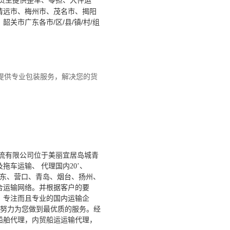
货主提供整车、零担、大件运
清远市、梅州市、茂名市、揭阳
市广东各市/区/县/镇/村/组
提供专业包装服务，解决您的货
流有限公司位于美丽宜居岛城青
车运输、 代理国内20’、
山东、营口、青岛、烟台、扬州、
合运输网络。并根据客户的要
。专注而且专业的国内运输企
努力为您做到最优质的服务。经
船舶代理，内贸船运运输代理，