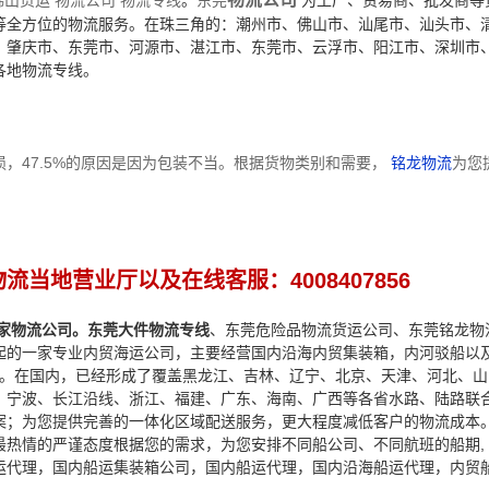
佛山货运 物流公司 物流专线
。
东莞
为工厂、贸易商、批发商等
等全方位的物流服务。在珠三角的：潮州市、佛山市、汕尾市、汕头市、
肇庆市、东莞市、河源市、湛江市、东莞市、云浮市、阳江市、深圳市、韶关
各地物流专线。
，47.5%的原因是因为包装不当。根据货物类别和需要，
铭龙物流
为您
当地营业厅以及在线客服：4008407856
家物流公司。东莞大件物流专线
、东莞危险品物流货运公司、东莞铭龙
物
的一家专业内贸海运公司，主要经营国内沿海内贸集装箱，内河驳船以及拖
输。在国内，已经形成了覆盖黑龙江、吉林、辽宁、北京、天津、河北、
、宁波、长江沿线、浙江、福建、广东、海南、广西等各省水路、陆路联
案；为您提供完善的一体化区域配送服务，更大程度减低客户的物流成本
,
最热情的严谨态度根据您的需求，为您安排不同船公司、不同航班的船期
运代理，国内船运集装箱公司，国内船运代理，国内沿海船运代理，内贸