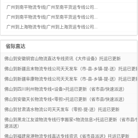
新丰县到永昌县物流公司-专业高效新丰县至永昌县专线
广州到南平物流专线|广州至南平货运专线公司...
新丰县到高陵区物流公司-新丰县到高陵区专线（全/境-派送）
广州到南平物流专线|广州至南平货运专线公司...
新丰县到聂荣县物流专线-新丰县到聂荣县货运（无盲点-派送）
广州到上海物流专线|广州到上海货运专线公司...
新丰县到当雄县物流专线-新丰县到当雄县货运-线路优势
新丰县到峨山彝族自治县物流公司-新丰县至峨山彝族自治县专线-
省际直达
安全快捷，全方位支持
新丰县到元江哈尼族彝族傣族自治县物流专线-新丰县至元江哈尼族
彝族傣族自治县货运物流服务
新丰县到西畴县物流-新丰县到西畴县专线-物流热推
佛山到安徽铜官山物流直达专线资讯《大件设备》托运已更新
新丰县到陆良县物流专线-专业新丰县至陆良县专线
佛山到新疆且末物流专线公司天天发车（市-县-乡镇-提-送）托运已更
新丰县到筠连县物流专线-新丰县至筠连县货运-超负荷承载，让您
佛山到新疆阜康物流专线公司天天发车（市-县-乡镇-提-送）托运已更
满意到
新丰县到顺庆区物流公司-新丰县至顺庆区专线值得您信赖的物流合
佛山到四川利州物流专线<设备>托运已更新（省市县/快速派送）
作伙伴
新丰县到青神县物流专线-一站式服务新丰县至青神县货运
佛山到安徽天长物流专线<零担>托运已更新（省市县/快速派送）
新丰县到丹棱县物流公司-新丰县至丹棱县专线让您的物品无忧运
佛山到甘肃清水物流公司天天发车（零担-提-送）托运已更新
输
新丰县到石渠县物流公司-新丰县到石渠县专线-全程无忧
佛山到黑龙江友谊物流专线行李搬家<物流信息>托运已更新（省市县/
新丰县到剑阁县物流专线-新丰县至剑阁县货运绿色环保物流专线
速派送）
新丰县到通川区物流专线-新丰县至通川区货运助力商家发展
佛山到福建泉港物流专线直达专线资讯《省市县派送》托运已更新