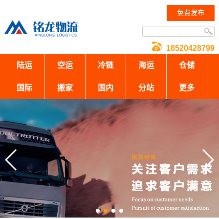
免费发布
18520428799
陆运
空运
冷链
海运
仓储
国际
搬家
国内
分站
更多