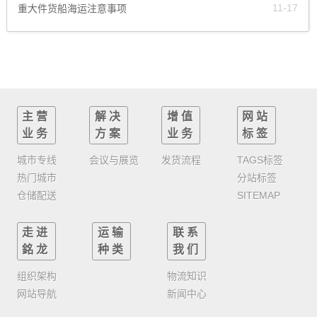
11-17
重大件货船海运注意事项
广州增城到昆明危险品物流公司<专线直达配送>托运已更新(市/县/乡/
镇-配送)
江门到防城港危险品物流专线（省/市/县直达）托运已更新{物流-快讯}
江门到三明危险品物流专线（省/市/县直达）托运已更新{物流-快讯}
中山到中卫危险品物流公司（省/市/县直达）托运已更新{物流-快讯}
主营
解决
增值
网站
广州增城到河池危险品物流公司<专线直达配送>托运已更新(市/县/乡/
镇-配送)
业务
方案
业务
标签
海珠到安康物流设备公司收件托运已更新（省/市/县--直达专线）
城市专线
会议与展览
发货流程
TAGS标签
热门城市
分站标签
新塘到甘南物流设备公司收件托运已更新（省/市/县--直达专线）
仓储配送
SITEMAP
白云到武威物流设备公司收件托运已更新（省/市/县--直达专线）
清远到无锡物流专线；清远到无锡物流公司-无锡货运专线
走进
运输
联系
广州到北京物流专线/大件设备托运价格
銘龙
种类
我们
【清远到枣庄物流专线】枣庄货运公司-时效要几天？
组织架构
物流知识
网站导航
新闻中心