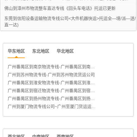
佛山到漳州市物流整车直达专线《回头车电话》托运已更新
东莞到信阳设备运输物流专线公司<大件机器快运>托运全—境/派—送/
直一达)
广州到景洪危险品物流专线公司<危化品整车零单业务>托运全—境/派-
运/直一达)
华东地区
东北地区
华北地区
广州到思茅危险品物流专线公司<危化品整车零单业务>托运全—境/派-
运/直一达)
广州番禺区到南京物流专线-广州番禺区到南京物流货运公司
广州到江油危险品物流专线公司<危化品整车零单业务>托运全—境/派-
运/直一达)
广州到苏州物流专线-广州到苏州物流货运公司
广州番禺区到淮安物流专线-广州番禺区到淮安物流货运公司
广州到崇州危险品物流专线公司<危化品整车零单业务>托运全—境/派-
广州番禺区到宿迁物流专线-广州番禺区到宿迁物流货运公司
运/直一达)
广州番禺区到扬州物流专线-广州番禺区到扬州物流货运公司
广州到柳州物流专线托运报价已更新（省/市/县―取送)
广州到厦门物流专线公司~广州至厦门货运运输公司 几天到
广州到榆林物流专线托运报价已更新（省/市/县―取送)
广州到榆林物流专线托运报价已更新（省/市/县―取送)
广州到山西物流专线托运报价已更新（省/市/县―取送)
西北地区
中南地区
西南地区