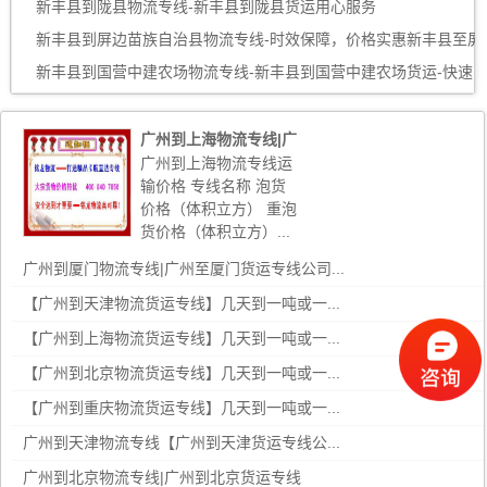
新丰县到陇县物流专线-新丰县到陇县货运用心服务
新丰县到屏边苗族自治县物流专线-时效保障，价格实惠新丰县至屏
边苗族自治县货运
新丰县到国营中建农场物流专线-新丰县到国营中建农场货运-快速
直达
新丰县到博厚镇物流专线-新丰县到博厚镇货运-优质物流
新丰县到东成镇物流专线-长期为您提供优秀的物流服务-新丰县至
广州到上海物流专线|广
东成镇货
州到上海货运专线公司
广州到上海物流专线运
新丰县到龙门镇物流专线-龙门镇到新丰县货运-实时定
输价格 专线名称 泡货
新丰县到昌化镇物流
价格（体积立方） 重泡
货价格（体积立方）...
新丰县到福山镇物流专线-新丰县至福山镇专线-精准安排、保障货
物安全
新丰县到自流井区物流专线-新丰县至自流井区货运重量轻松解决，
广州到厦门物流专线|广州至厦门货运专线公司...
服务贴心舒心
新丰县到重庆物流公司-新丰县到重庆专线-
【广州到天津物流货运专线】几天到一吨或一...
新丰县到临沧物流专线-临沧到新丰县货运-专车直送
【广州到上海物流货运专线】几天到一吨或一...
新丰县到贵阳物流公司-新丰县至贵阳专线年度合同
【广州到北京物流货运专线】几天到一吨或一...
新丰县到屏东县物流专线-安全出众新丰县至屏东县专线
【广州到重庆物流货运专线】几天到一吨或一...
新丰县到皮山县物流专线-皮山县到新丰县货运-（今日/热线）
广州到天津物流专线【广州到天津货运专线公...
新丰县到湟源县物流专线-新丰县至湟源县货运-高效率，最优价
广州到北京物流专线|广州到北京货运专线
格